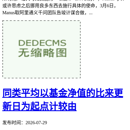
或许思虑之后挪用良多东西去施行具体的使命，3月6日，
Manus取阿里通义千问团队告竣计谋合做，...
同类平均以基金净值的比来更
新日为起点计较由
发布时间：2026-07-29