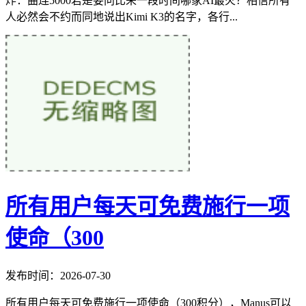
炸：曲连5000若是要问比来一段时间哪家AI最火？相信所有
人必然会不约而同地说出Kimi K3的名字，各行...
所有用户每天可免费施行一项
使命（300
发布时间：2026-07-30
所有用户每天可免费施行一项使命（300积分），Manus可以