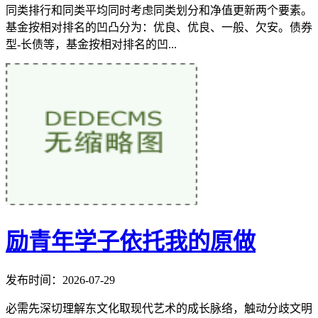
同类排行和同类平均同时考虑同类划分和净值更新两个要素。
基金按相对排名的凹凸分为：优良、优良、一般、欠安。债券
型-长债等，基金按相对排名的凹...
励青年学子依托我的原做
发布时间：2026-07-29
必需先深切理解东文化取现代艺术的成长脉络，触动分歧文明