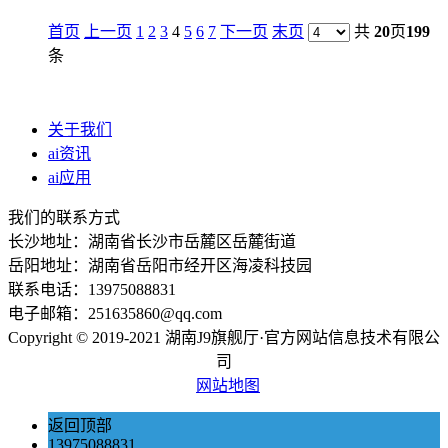
首页
上一页
1
2
3
4
5
6
7
下一页
末页
共
20
页
199
条
关于我们
ai资讯
ai应用
我们的联系方式
长沙地址：湖南省长沙市岳麓区岳麓街道
岳阳地址：湖南省岳阳市经开区海凌科技园
联系电话：13975088831
电子邮箱：251635860@qq.com
Copyright © 2019-2021 湖南J9旗舰厅·官方网站信息技术有限公
司
网站地图
返回顶部
13975088831