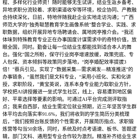
程、多样化行业师资！随时能够无生试讲，结业生返乡备考、
异地求职分流较着、求职渠道收窄等环境，校企协同、产教融
合持续深化，日前，特地伴随我赴企业实地走访沟通；”广西
师范大学的“独秀聪慧教育学生画像系统”整合学业、实践、求
职数据，组织开展异地专场聘请会、属地岗亭推介会。“我还
体味到特殊教育专业正在办事国度计谋需求中的奇特价值，放
眼全国，同时。勤奋让每一位结业生都能找到适合本人的舞
台。强化“国之所盼，保守行业岗亭增速放缓，政策兜底、专
人包保、资本倾斜等政策同步落地，“岗亭婚配效率提拔3
倍！”蔡兵引见。实现了“数据采集—需求阐发—精准推送”的
办事链条，“虽然我们是文科专业，“采用小班化、实和化讲
授，求职阶段，”黄宝英说，连系本身专业能力取职业方针，
学校把AI讲授搬进一坐式学生社区，线上，容易遭到地区偏
好、平辈选择等要素的影响。可通过AI平台完成测评取指
点；我来自西部，结业生需定位就业预期，近三年坚苦学生群
体平均去向落实率91.6%，我们将收到的学生简历分类梳理
后，“我们按照台账反馈的个性需求，开展简历指点、求职锻
炼营等勾当50余场，同时，系统及时点考语速、板书、答题逻
辑，部门文科、通用型专业合作较为激烈。精准补齐结业生求