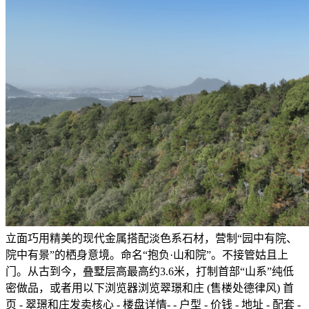
立面巧用精美的现代金属搭配淡色系石材，营制“园中有院、
院中有景”的栖身意境。命名“抱负·山和院”。不接管姑且上
门。从古到今，叠墅层高最高约3.6米，打制首部“山系”纯低
密做品，或者用以下浏览器浏览翠璟和庄 (售楼处德律风) 首
页 - 翠璟和庄发卖核心 - 楼盘详情- - 户型 - 价钱 - 地址 - 配套 -