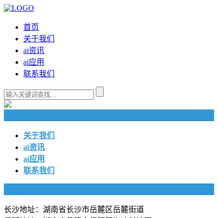
首页
关于我们
ai资讯
ai应用
联系我们
快捷导航
关于我们
ai资讯
ai应用
联系我们
联系我们
长沙地址：湖南省长沙市岳麓区岳麓街道