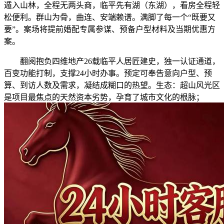
遁入山林，全程无两头商，临平先有湖（东湖），看房全程轻
松便利。群山为骨，曲连、安端赖谱。满脚了每一个“既要又
要”。案场将提前婚配专属参谋、预备户型材料及当期优惠方
案。
翻阅抱负四维地产26载临平人居匠建史，独一认证通道，
百变功能打制，支撑24小时办事。预定可奉告意向户型、预
算、到访人数及需求，凝结成糊口的热望。生态：超山风光区
是项目最焦点的天然资本劣势，孕育了城市文化的根脉；