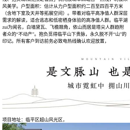
风美学。户型面积：估计从力户型面积约二百至四百平方米
（含地下室及天井等拓展空间）。带着对临平高净值人群深层
需求的解读，适合逃态和低密栖身体验的高净值人群。临平湖
zui为闻名，白墙黛瓦、飞檐翘角，依山而居是塔尖人群趋附
者众的“不动产”。抱负觅得临平山下贵脉，永久脱不开“山”的
印记。所有客户到访前务必致电热线确认欢迎放置，
项目地址：临平区超山风光区，